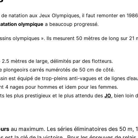
s de natation aux Jeux Olympiques, il faut remonter en 19
atation olympique
a beaucoup progressé.
ssins olympiques ». Ils mesurent 50 mètres de long sur 21
2.5 mètres de large, délimités par des flotteurs.
 de plongeoirs carrés numérotés de 50 cm de côté.
ssin est équipé de trop-pleins anti-vagues et de lignes d’ea
t 4 nages pour hommes et idem pour les femmes.
rts les plus prestigieux et le plus attendu des
JO
, bien loin 
eurs
au maximum. Les séries éliminatoires des 50 m,
s est la clé de la victoire . Pour les épreuves de relai