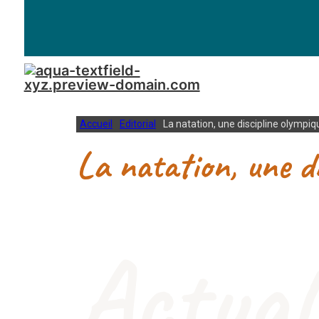
Accueil
Editorial
La natation, une discipline olympiq
La natation, une di
Actual