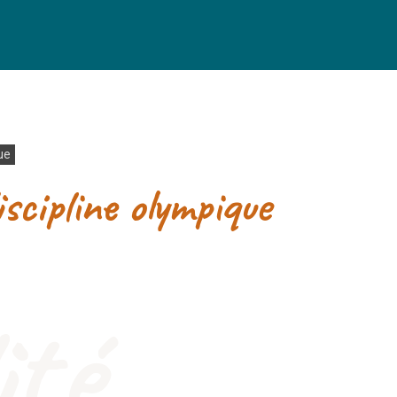
ue
scipline olympique
ité