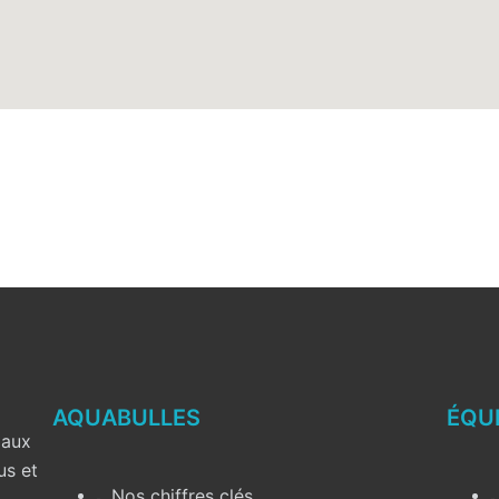
AQUABULLES
ÉQU
 aux
us et
Nos chiffres clés