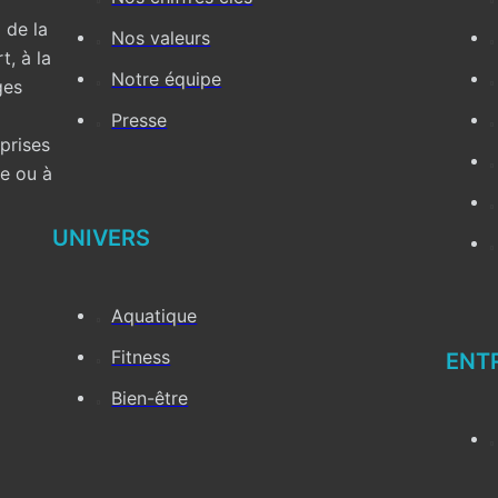
 de la
Nos valeurs
t, à la
Notre équipe
ges
Presse
eprises
te ou à
UNIVERS
Aquatique
Fitness
ENT
Bien-être