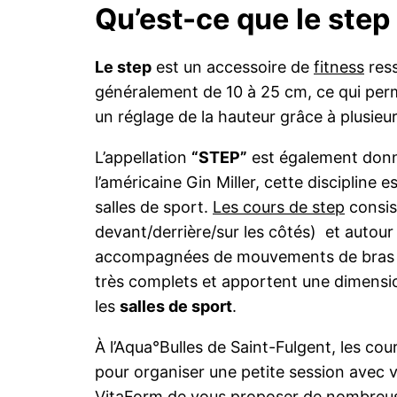
Qu’est-ce que le step
Le step
est un accessoire de
fitness
ress
généralement de 10 à 25 cm, ce qui perme
un réglage de la hauteur grâce à plusieur
L’appellation
“STEP”
est également donnée
l’américaine Gin Miller, cette discipline 
salles de sport.
Les cours de step
consis
devant/derrière/sur les côtés) et autour
accompagnées de mouvements de bras afin
très complets et apportent une dimension 
les
salles de sport
.
À l’Aqua°Bulles de Saint-Fulgent, les co
pour organiser une petite session avec 
VitaForm de vous proposer de nombreuses