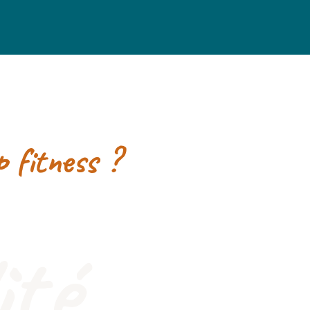
p fitness ?
ité